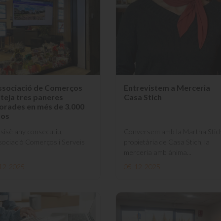
ssociació de Comerços
Entrevistem a Merceria
teja tres paneres
Casa Stich
orades en més de 3.000
ros
 sisè any consecutiu,
Conversem amb la Martha Stic
ssociació Comerços i Serveis
propietària de Casa Stich, la
merceria amb ànima...
12-2025
05-12-2025