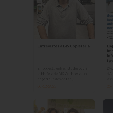
Entrevistes a BIS Copisteria
L'A
imp
in
i p
En aquesta entrevista descobrim
L’A
la història de BIS Copisteria, un
d’A
negoci que des de l’any...
Asso
05-12-2025
25-