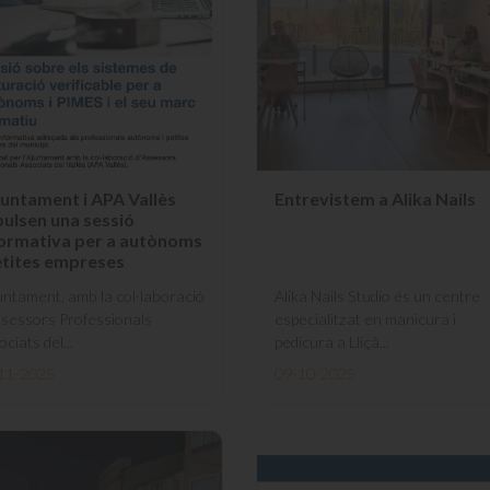
juntament i APA Vallès
Entrevistem a Alika Nails
ulsen una sessió
formativa per a autònoms
etites empreses
juntament, amb la col·laboració
Alika Nails Studio és un centre
ssessors Professionals
especialitzat en manicura i
ciats del...
pedicura a Lliçà...
11-2025
09-10-2025