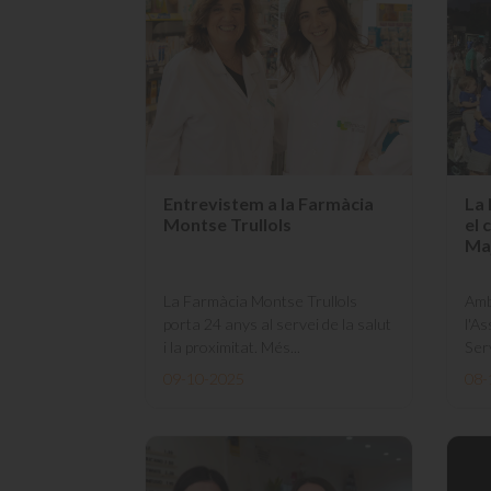
Entrevistem a la Farmàcia
La 
Montse Trullols
el 
Ma
La Farmàcia Montse Trullols
Amb
porta 24 anys al servei de la salut
l'A
i la proximitat. Més...
Serv
09-10-2025
08-