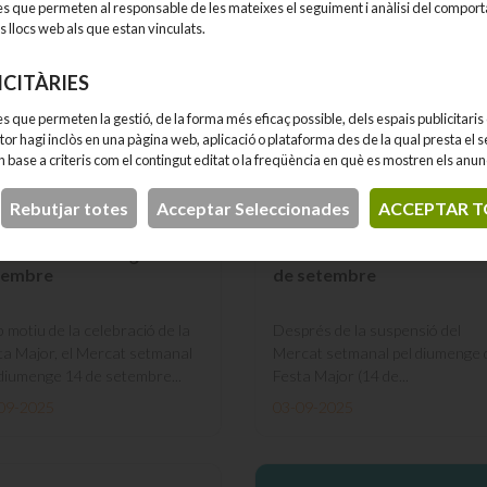
es que permeten al responsable de les mateixes el seguiment i anàlisi del compor
s llocs web als que estan vinculats.
ICITÀRIES
s que permeten la gestió, de la forma més eficaç possible, dels espais publicitaris 
itor hagi inclòs en una pàgina web, aplicació o plataforma des de la qual presta el s
 en base a criteris com el contingut editat o la freqüència en què es mostren els anun
Rebutjar totes
Acceptar Seleccionades
ACCEPTAR T
pensió del Mercat
Espectacle familiar itinera
manal el diumenge 14 de
al Mercat setmanal del 21
tembre
de setembre
 motiu de la celebració de la
Després de la suspensió del
ta Major, el Mercat setmanal
Mercat setmanal pel diumenge 
 diumenge 14 de setembre...
Festa Major (14 de...
09-2025
03-09-2025