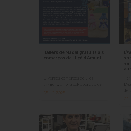
Tallers de Nadal gratuïts als
L’A
comerços de Lliçà d’Amunt
sor
val
eu
Diversos comerços de Lliçà
Per
d’Amunt, amb la col·laboració de...
l’A
de...
05-12-2025
05-