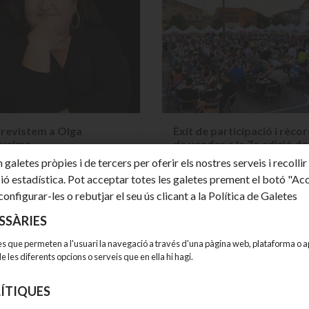
revistem a Olga
Èxit de participació i rèco
quelme
de vendes a la 7a edició de 
Festa del Pintxo
 galetes pròpies i de tercers per oferir els nostres serveis i recollir
ió estadística. Pot acceptar totes les galetes prement el botó "Ac
mercat immobiliari està en
El passat 27 de juny, la Plaça de
configurar-les o rebutjar el seu ús clicant a la Política de Galetes
stant evolució, i comptar amb
Catalunya va acollir la 7a edició
SSÀRIES
uport d'una experta pot...
de la Festa del Pintxo...
09-2025
03-09-2025
s que permeten a l'usuari la navegació a través d'una pàgina web, plataforma o apl
 de les diferents opcions o serveis que en ella hi hagi.
ÍTIQUES