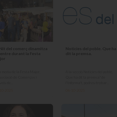
Nit del comerç dinamitza
Noticies del poble. Que ha
centre durant la Festa
dit la premsa.
jor
 motiu de la Festa Major,
A la secció Notícies del poble,
ssociació de Comerços i
Que ha dit la premsa? de
eis de...
l'Informa't, podreu trobar...
10-2025
06-10-2025