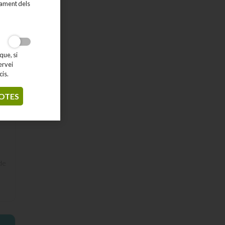
tament dels
que, si
ervei
cis.
OTES
nt
de