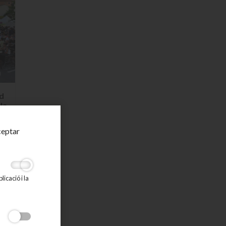
rd
la
ceptar
icació i la