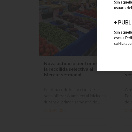
Són aquell
usuaris del
+
PUBL
Són aquelle
escau, l'ed
sol·licitat
Nova actuació per fomentar
Sus
la recollida selectiva al
set
Mercat setmanal
se
En el marc de les accions de
Amb
sensibilització ambiental iniciades
Fes
durant el primer semestre de...
del
03-09-2025
03-