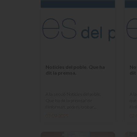
Noticies del poble. Que ha
Not
dit la premsa.
dit
A la secció Notícies del poble,
A la
Que ha dit la premsa? de
què
l'Informa't, podreu trobar...
l'In
03-09-2025
02-