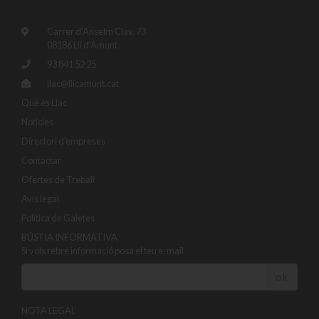
Carrer d'Anselm Clav, 73
08186 Lli d'Amunt
93 841 52 25
llac@llicamunt.cat
Què és Llac
Notícies
Directori d'empreses
Contactar
Ofertes de Treball
Avis legal
Política de Galetes
BÚSTIA INFORMATIVA
Si vols rebre informació posa el teu e-mail
ok
NOTA LEGAL