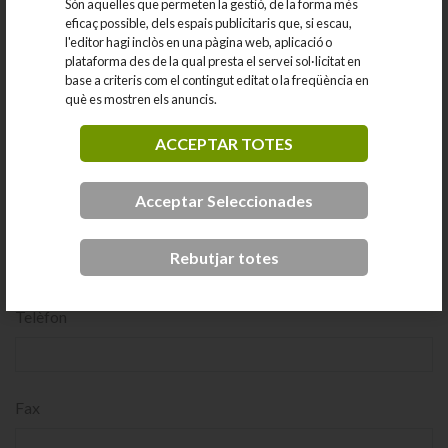
Són aquelles que permeten la gestió, de la forma més
eficaç possible, dels espais publicitaris que, si escau,
l'editor hagi inclòs en una pàgina web, aplicació o
Nom comercial
plataforma des de la qual presta el servei sol·licitat en
base a criteris com el contingut editat o la freqüència en
què es mostren els anuncis.
Adreça
ACCEPTAR TOTES
Acceptar Seleccionades
CP i Població
Rebutjar totes
Telèfon
Fax