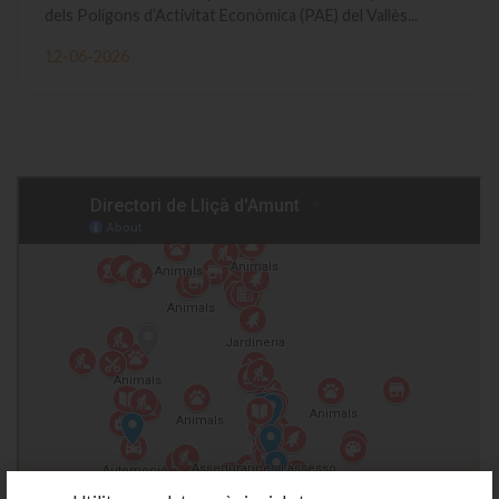
dels Polígons d’Activitat Econòmica (PAE) del Vallès...
12-06-2026