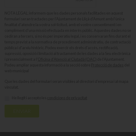
NOTA LEGAL: informem que les dades personals facilitades en aquest
formulari seran tractades per l'Ajuntament de Lliçà d'Amunt amb l'única
finalitat d'atendre la vostra sol·licitud, amb el vostre consentiment i en
compliment d'una missió efectuada en interès públic. Aquestes dades no se
cediran a tercers, si no és per imperatiu legal, i es conservaran fins durant el
temps previst a la normativa de procediment administratiu, de contractació
pública i d'arxiu històric. Podeu exercir els drets d'accés, rectificació,
supressió, oposició i limitació al tractament de les dades a la Seu electrònica
i presencialment a l'
Oficina d'Atenció al Ciutadà (OAC)
de l'Ajuntament.
Podeu ampliar aquesta informació a la secció sobre
Protecció de dades
del
web municipal
Que les dades del formulari seran visibles al directori d’empresa i al mapa
vinculat.
He llegit i accepto les
condicions de privacitat
ENVIAR