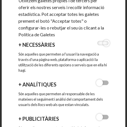
Utilitzem galetes pròpies i de tercers per
oferir els nostres serveis i recollir informació
estadística. Pot acceptar totes les galetes
prement el botó "Acceptar totes" o
configurar-les o rebutjar el seu ús clicant a la
Política de Galetes
+
NECESSÀRIES
Són aquelles que permeten a l'usuari la navegació a
través d'una pàgina web, plataforma o aplicació i la
Si tens un negoci local o ets
utilització de les diferents opcions o serveis que en ella hi
hagi.
una persona treballadora
+
ANALÍTIQUES
autònoma del municipi pots
Són aquelles que permeten al responsable de les
sol·licitar l'alta a LLAC a través
mateixes el seguiment i anàlisi del comportament dels
usuaris dels llocs web als que estan vinculats.
d'aquest formulari!
+
PUBLICITÀRIES
FORMULARI D'INSCRIPCIÓ