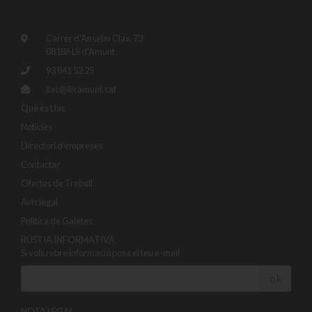
Carrer d'Anselm Clav, 73
08186 Lli d'Amunt
93 841 52 25
llac@llicamunt.cat
Què és Llac
Notícies
Directori d'empreses
Contactar
Ofertes de Treball
Avis legal
Política de Galetes
BÚSTIA INFORMATIVA
Si vols rebre informació posa el teu e-mail
ok
NOTA LEGAL