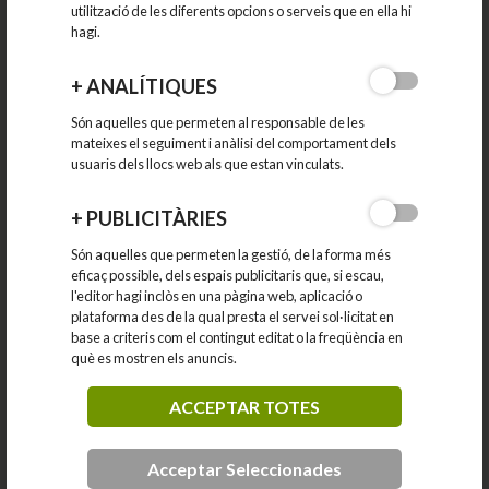
vinculat.
utilització de les diferents opcions o serveis que en ella hi
hagi.
He llegit i accepto les
condicions de privacitat
+
ANALÍTIQUES
ENVIAR
Són aquelles que permeten al responsable de les
mateixes el seguiment i anàlisi del comportament dels
SI HO PREFEREIXES POTS TRUCAR-NOS O
usuaris dels llocs web als que estan vinculats.
ENVIAR-NOS UN E-MAIL
+
PUBLICITÀRIES
LLAC
Són aquelles que permeten la gestió, de la forma més
Carrer d'Anselm Clavé, 73
eficaç possible, dels espais publicitaris que, si escau,
08186 Lliçà d'Amunt
l'editor hagi inclòs en una pàgina web, aplicació o
plataforma des de la qual presta el servei sol·licitat en
93 841 52 25
base a criteris com el contingut editat o la freqüència en
què es mostren els anuncis.
llac@llicamunt.cat
ACCEPTAR TOTES
Acceptar Seleccionades