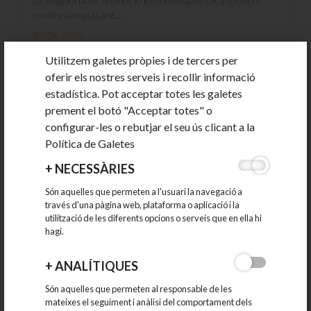
La Regidoria de Promoció Econòmica de Lliçà d’Amunt
continua impulsant...
12-06-2026
Utilitzem galetes pròpies i de tercers per
oferir els nostres serveis i recollir informació
estadística. Pot acceptar totes les galetes
prement el botó "Acceptar totes" o
configurar-les o rebutjar el seu ús clicant a la
Política de Galetes
+
NECESSÀRIES
Són aquelles que permeten a l'usuari la navegació a
través d'una pàgina web, plataforma o aplicació i la
utilització de les diferents opcions o serveis que en ella hi
hagi.
La Volta Ciclista a Catalunya passa per Lliçà
d'Amunt
+
ANALÍTIQUES
Són aquelles que permeten al responsable de les
La 4a etapa de la 105a edició de la Volta Ciclista a
mateixes el seguiment i anàlisi del comportament dels