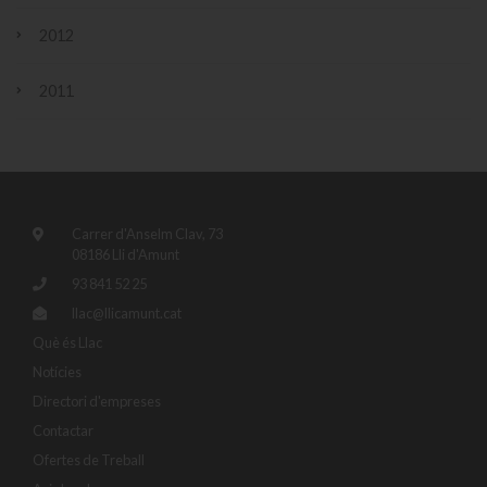
2012
2011
Carrer d'Anselm Clav, 73
08186 Lli d'Amunt
93 841 52 25
llac@llicamunt.cat
Què és Llac
Notícies
Directori d'empreses
Contactar
Ofertes de Treball