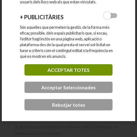
Catalunya va passar pel municipi de...
usuaris dels llocs web als que estan vinculats.
12-06-2026
+
PUBLICITÀRIES
Són aquelles que permeten la gestió, de la forma més
eficaç possible, dels espais publicitaris que, si escau,
l'editor hagi inclòs en una pàgina web, aplicació o
plataforma des de la qual presta el servei sol·licitat en
base a criteris com el contingut editat o la freqüència en
què es mostren els anuncis.
ACCEPTAR TOTES
Acceptar Seleccionades
Noticies del poble. Que ha dit la premsa.
Rebutjar totes
Veritas fa rècord de facturació i invertirà sis milions en
obertures La cadena de...