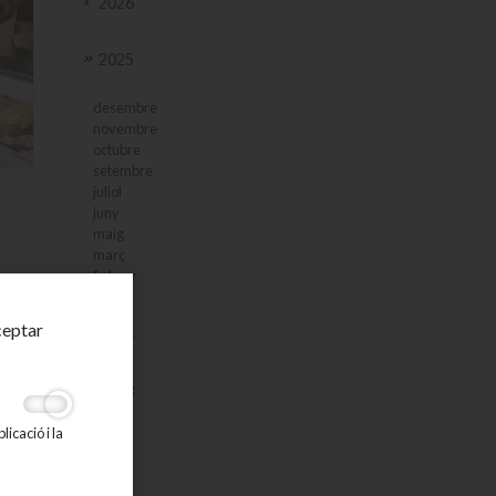
2026
2025
desembre
novembre
octubre
setembre
juliol
juny
maig
març
febrer
gener
ra
ceptar
2024
2023
icació i la
2022