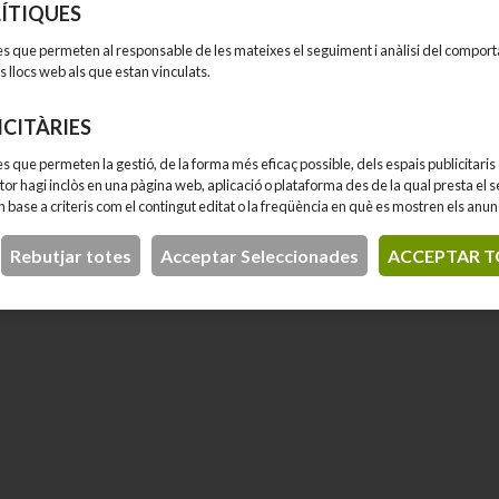
ÍTIQUES
es que permeten al responsable de les mateixes el seguiment i anàlisi del compor
s llocs web als que estan vinculats.
ICITÀRIES
s que permeten la gestió, de la forma més eficaç possible, dels espais publicitaris 
itor hagi inclòs en una pàgina web, aplicació o plataforma des de la qual presta el s
 en base a criteris com el contingut editat o la freqüència en què es mostren els anun
Rebutjar totes
Acceptar Seleccionades
ACCEPTAR T