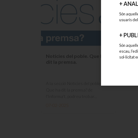
+
ANAL
Són aquell
usuaris del
+
PUBL
Són aquelle
escau, l'ed
Noticies del poble. Que ha
sol·licitat
dit la premsa.
A la secció Notícies del poble,
Que ha dit la premsa? de
l'Informa't, podreu trobar...
07-02-2025