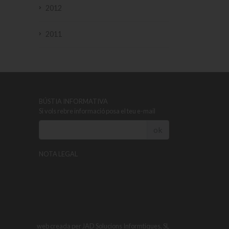
2012
2011
BÚSTIA INFORMATIVA
Si vols rebre informació posa el teu e-mail
ok
NOTA LEGAL
web creada per
JAD Solucions Informtiques, SL