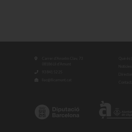
Carrer d'Anselm Clav, 73
Què és 
08186 Lli d'Amunt
Notícies
93 841 52 25
Directo
llac@llicamunt.cat
Contact