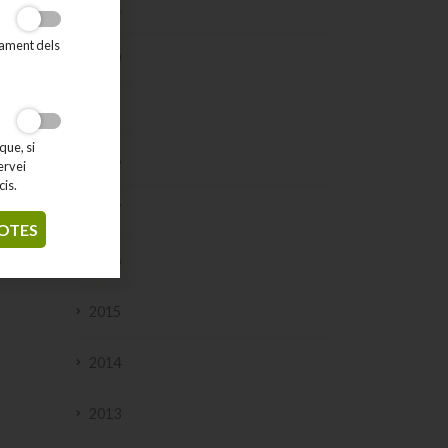
2021
tament dels
2020
2019
que, si
2018
ervei
cis.
2017
OTES
2016
2015
2014
2013