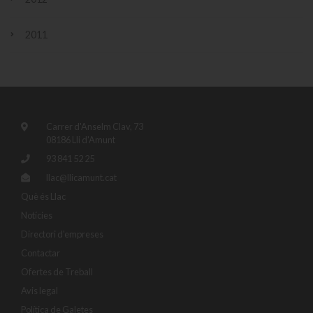
2011
Carrer d'Anselm Clav, 73
08186 Lli d'Amunt
93 841 52 25
llac@llicamunt.cat
Què és Llac
Notícies
Directori d'empreses
Contactar
Ofertes de Treball
Avis legal
Política de Galetes