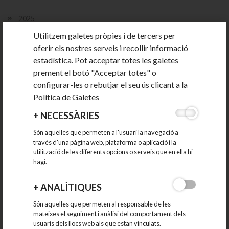
2025
Utilitzem galetes pròpies i de tercers per
desembre
oferir els nostres serveis i recollir informació
novembre
estadística. Pot acceptar totes les galetes
octubre
setembre
prement el botó "Acceptar totes" o
juliol
configurar-les o rebutjar el seu ús clicant a la
juny
Política de Galetes
maig
març
+
NECESSÀRIES
febrer
gener
Són aquelles que permeten a l'usuari la navegació a
través d'una pàgina web, plataforma o aplicació i la
2024
utilització de les diferents opcions o serveis que en ella hi
hagi.
2023
+
ANALÍTIQUES
2022
Són aquelles que permeten al responsable de les
mateixes el seguiment i anàlisi del comportament dels
usuaris dels llocs web als que estan vinculats.
2021