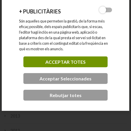
+
PUBLICITÀRIES
2020
Són aquelles que permeten la gestió, de la forma més
2019
eficaç possible, dels espais publicitaris que, si escau,
l'editor hagi inclòs en una pàgina web, aplicació o
plataforma des de la qual presta el servei sol·licitat en
2018
base a criteris com el contingut editat o la freqüència en
què es mostren els anuncis.
2017
ACCEPTAR TOTES
2016
Acceptar Seleccionades
2015
Rebutjar totes
2014
2013
2012