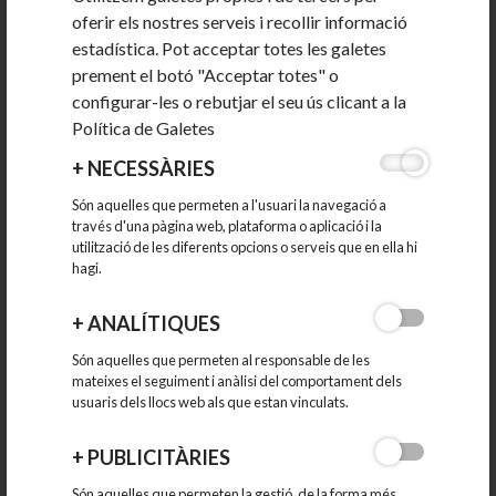
oferir els nostres serveis i recollir informació
estadística. Pot acceptar totes les galetes
prement el botó "Acceptar totes" o
configurar-les o rebutjar el seu ús clicant a la
Política de Galetes
Quarta jornada de Networking a Can Malé
+
NECESSÀRIES
Són aquelles que permeten a l'usuari la navegació a
través d'una pàgina web, plataforma o aplicació i la
utilització de les diferents opcions o serveis que en ella hi
La quarta jornada de Networking, que s’ha desenvolupat
hagi.
a la sala polivalent del Recinte Municipal...
08-05-2018
+
ANALÍTIQUES
Són aquelles que permeten al responsable de les
CATEGORIES
mateixes el seguiment i anàlisi del comportament dels
usuaris dels llocs web als que estan vinculats.
2026
+
PUBLICITÀRIES
Són aquelles que permeten la gestió, de la forma més