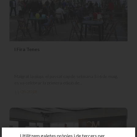
I Fira Tenes
Malgrat la pluja, el passat cap de setmana 5 i 6 de maig,
es va celebrar la primera edició de...
11-05-2018
Utilitzem galetes pròpies i de tercers per