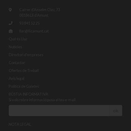
Carrer d'Anselm Clav, 73
08186 Lli d'Amunt
93 841 52 25
llac@llicamunt.cat
Què és Llac
Notícies
Directori d'empreses
Contactar
Ofertes de Treball
Avis legal
Política de Galetes
BÚSTIA INFORMATIVA
Si vols rebre informació posa el teu e-mail
ok
NOTA LEGAL