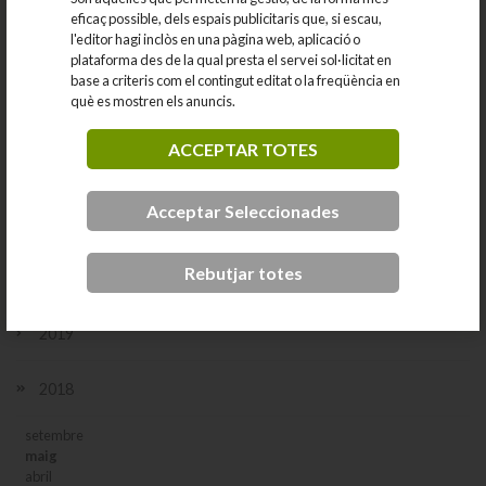
2025
eficaç possible, dels espais publicitaris que, si escau,
l'editor hagi inclòs en una pàgina web, aplicació o
2024
plataforma des de la qual presta el servei sol·licitat en
base a criteris com el contingut editat o la freqüència en
què es mostren els anuncis.
2023
ACCEPTAR TOTES
2022
Acceptar Seleccionades
2021
Rebutjar totes
2020
2019
2018
setembre
maig
abril