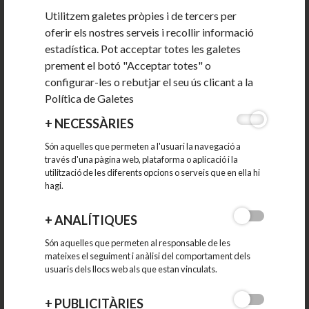
Utilitzem galetes pròpies i de tercers per
2025
oferir els nostres serveis i recollir informació
estadística. Pot acceptar totes les galetes
2024
prement el botó "Acceptar totes" o
configurar-les o rebutjar el seu ús clicant a la
2023
Política de Galetes
+
NECESSÀRIES
2022
Són aquelles que permeten a l'usuari la navegació a
través d'una pàgina web, plataforma o aplicació i la
2021
utilització de les diferents opcions o serveis que en ella hi
hagi.
2020
+
ANALÍTIQUES
2019
Són aquelles que permeten al responsable de les
mateixes el seguiment i anàlisi del comportament dels
usuaris dels llocs web als que estan vinculats.
2018
+
PUBLICITÀRIES
2017