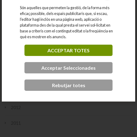
Són aquelles que permeten la gestió, de la forma més
eficaç possible, dels espais publicitaris que, si escau,
2016
l'editor hagi inclòs en una pàgina web, aplicació o
plataforma des de la qual presta el servei sol·licitat en
2015
base a criteris com el contingut editat o la freqüència en
què es mostren els anuncis.
octubre
agost
ACCEPTAR TOTES
maig
febrer
gener
Acceptar Seleccionades
2014
Rebutjar totes
2013
2012
2011