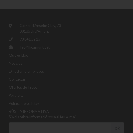
Carrer d'Anselm Clav, 73
08186 Lli d'Amunt
93 841 52 25
llac@llicamunt.cat
Què és Llac
Notícies
Directori d'empreses
Contactar
Ofertes de Treball
Avis legal
Política de Galetes
BÚSTIA INFORMATIVA
Si vols rebre informació posa el teu e-mail
ok