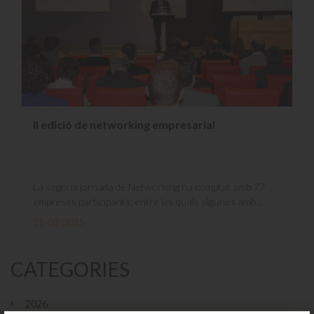
II edició de networking empresarial
La segona jornada de Networking ha comptat amb 77
empreses participants, entre les quals algunes amb...
11-02-2015
CATEGORIES
2026