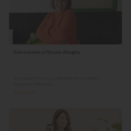
Entrevistem a l'Escola d'Anglès
A la secció Fes-nos Costat! Som els teus veïns i
veïnes! de l'Informa't,...
30-09-2024