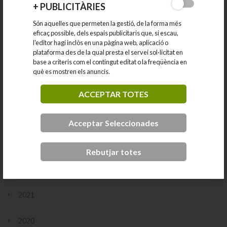
2025
+
PUBLICITÀRIES
Són aquelles que permeten la gestió, de la forma més
2024
eficaç possible, dels espais publicitaris que, si escau,
l'editor hagi inclòs en una pàgina web, aplicació o
novembre
plataforma des de la qual presta el servei sol·licitat en
octubre
base a criteris com el contingut editat o la freqüència en
setembre
què es mostren els anuncis.
juliol
juny
ACCEPTAR TOTES
maig
abril
març
Acceptar Seleccionades
febrer
2023
Rebutjar totes
2022
2021
2020