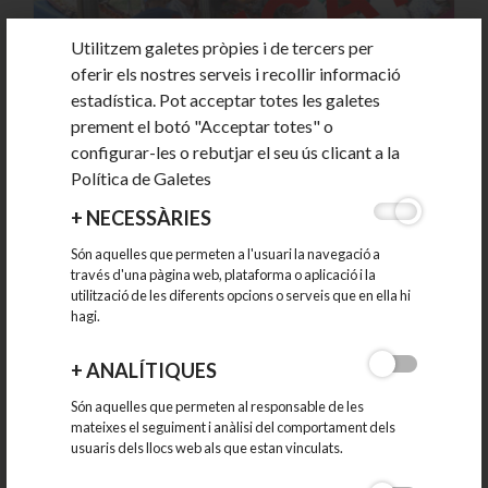
Utilitzem galetes pròpies i de tercers per
oferir els nostres serveis i recollir informació
estadística. Pot acceptar totes les galetes
prement el botó "Acceptar totes" o
configurar-les o rebutjar el seu ús clicant a la
Suspensió del Mercat setmanal el diumenge 8
de setembre
Política de Galetes
+
NECESSÀRIES
Amb motiu de la Festa Major, el Mercat setmanal del pro­
Són aquelles que permeten a l'usuari la navegació a
través d'una pàgina web, plataforma o aplicació i la
per diumenge 8 de setembre se...
utilització de les diferents opcions o serveis que en ella hi
03-09-2024
hagi.
+
ANALÍTIQUES
CATEGORIES
Són aquelles que permeten al responsable de les
mateixes el seguiment i anàlisi del comportament dels
2026
usuaris dels llocs web als que estan vinculats.