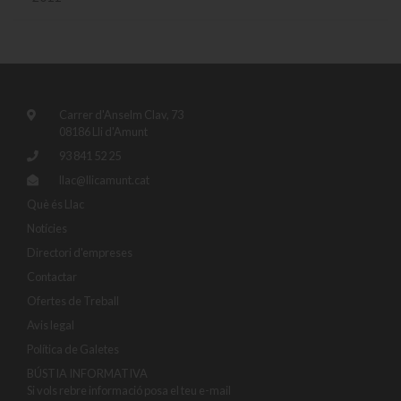
Carrer d'Anselm Clav, 73
08186 Lli d'Amunt
93 841 52 25
llac@llicamunt.cat
Què és Llac
Notícies
Directori d'empreses
Contactar
Ofertes de Treball
Avis legal
Política de Galetes
BÚSTIA INFORMATIVA
Si vols rebre informació posa el teu e-mail