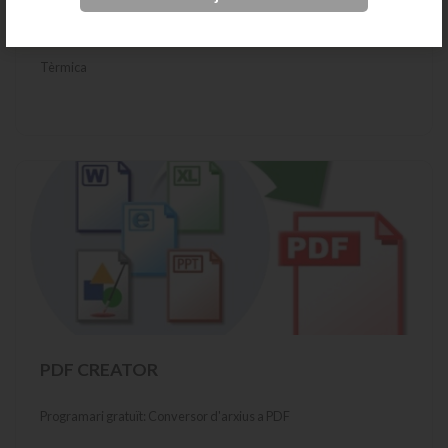
ENQUADERNACIÓ TÈRMICA
Tèrmica
PDF CREATOR
Programari gratuït: Conversor d'arxius a PDF