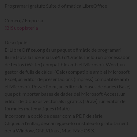
Programari gratuït: Suite d'ofimàtica LibreOffice
Comerç / Empresa
(BIS), copisteria
Descripció
El
Libre
Office.org
és un paquet ofimàtic de programari
lliure (sota la llicència LGPL) d'Oracle. Inclou un processador
de textos (Writer) compatible amb el Microsoft Word, un
gestor de fulls de càlcul (Calc) compatible amb el Microsoft
Excel, un editor de presentacions (Impress) compatible amb
el Microsoft PowerPoint, un editor de bases de dades (Base)
que pot importar bases de dades del Microsoft Access, un
editor de dibuixos vectorials i gràfics (Draw) i un editor de
fórmules matemàtiques (Math).
Incorpora la opció de desar com a PDF de sèrie.
Cliqueu a l'enllaç, descarregueu-lo i instaleu-lo gratuïtament
per a Window, GNU/Linux, Mac, Mac OS X.