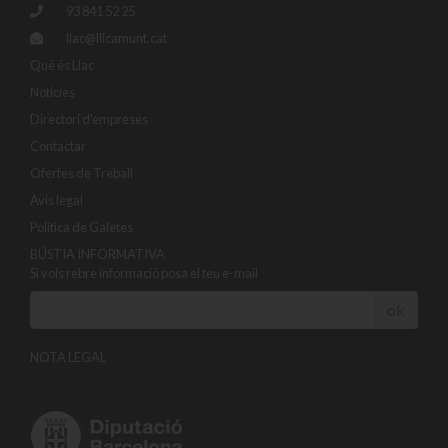
93 841 52 25
llac@llicamunt.cat
Què és Llac
Notícies
Directori d'empreses
Contactar
Ofertes de Treball
Avis legal
Política de Galetes
BÚSTIA INFORMATIVA
Si vols rebre informació posa el teu e-mail
ok
NOTA LEGAL