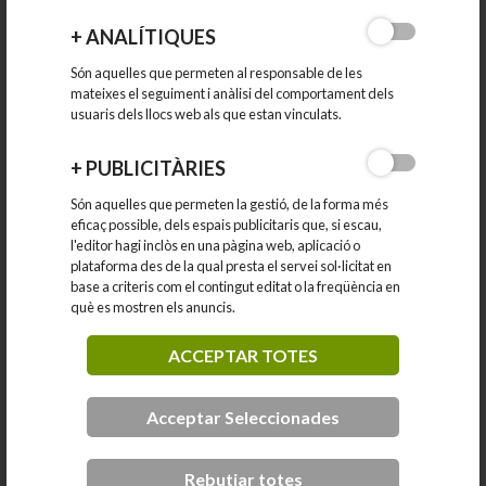
+
ANALÍTIQUES
Són aquelles que permeten al responsable de les
mateixes el seguiment i anàlisi del comportament dels
usuaris dels llocs web als que estan vinculats.
ENQUADERNACIÓ ESPIRAL
+
PUBLICITÀRIES
Enquadernació
Són aquelles que permeten la gestió, de la forma més
eficaç possible, dels espais publicitaris que, si escau,
l'editor hagi inclòs en una pàgina web, aplicació o
plataforma des de la qual presta el servei sol·licitat en
base a criteris com el contingut editat o la freqüència en
què es mostren els anuncis.
ACCEPTAR TOTES
Acceptar Seleccionades
Rebutjar totes