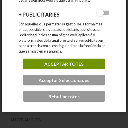
usuaris dels llocs web als que estan vinculats.
+
PUBLICITÀRIES
Són aquelles que permeten la gestió, de la forma més
eficaç possible, dels espais publicitaris que, si escau,
CATEGORIES
l'editor hagi inclòs en una pàgina web, aplicació o
plataforma des de la qual presta el servei sol·licitat en
base a criteris com el contingut editat o la freqüència en
PRODUCTORS LOCALS
què es mostren els anuncis.
ESTABLIMENTS COMERCIALS
ACCEPTAR TOTES
Alimentació
Establiments diversos
Acceptar Seleccionades
Farmàcies
Llar i subministraments industrials
Moda i complements
Rebutjar totes
RESTAURACIÓ
ALLOTJAMENTS