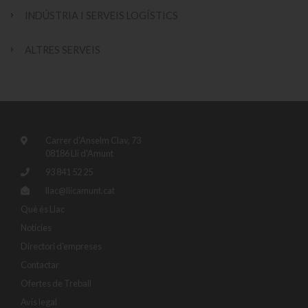
INDÚSTRIA I SERVEIS LOGÍSTICS
ALTRES SERVEIS
Carrer d'Anselm Clav, 73
08186 Lli d'Amunt
93 841 52 25
llac@llicamunt.cat
Què és Llac
Notícies
Directori d'empreses
Contactar
Ofertes de Treball
Avis legal