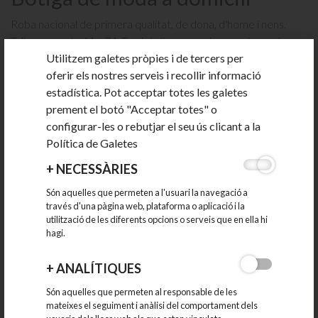
Roba nacional de primera qualitat, de dona, d'home i nens.
Talles grans de 44 a 74. També disposem de complements:
Utilitzem galetes pròpies i de tercers per
moneders de pell, bolsos, bisuteria, plata, etc...
oferir els nostres serveis i recollir informació
Realitzem showrooms, clases d'automaquillatge, maquillatge a
estadística. Pot acceptar totes les galetes
domicili, etc...
prement el botó "Acceptar totes" o
configurar-les o rebutjar el seu ús clicant a la
Horari
: De dimarts a diumenge de 10:00h a 13:30h i de 15:30h a 20h.
Política de Galetes
Adreça:
Carrer Palamós, 3 - 08186 Lliçà d'Amunt
+
NECESSÀRIES
Zona
: Can Lledó
Són aquelles que permeten a l'usuari la navegació a
Telèfon:
938415418
través d'una pàgina web, plataforma o aplicació i la
E-mail:
yep_isi@hotmail.com
utilització de les diferents opcions o serveis que en ella hi
hagi.
+
ANALÍTIQUES
Són aquelles que permeten al responsable de les
mateixes el seguiment i anàlisi del comportament dels