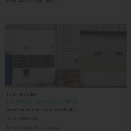
Web:
http://www.carandini.com/
CDC HIACRE
INDÚSTRIA I SERVEIS LOGÍSTICS
Proveïdors de la indústria metal·lúrgica
Telfon:
938415210
E-mail:
cdchiacre@cdchiacre.com