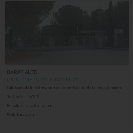
BARAT ALTE
INDÚSTRIA I SERVEIS LOGÍSTICS
Fabricant de finestres, portes i cobertes interiors i revestiments
Telfon:
938407012
E-mail:
barat.sa@barat.com
Web:
barat.com