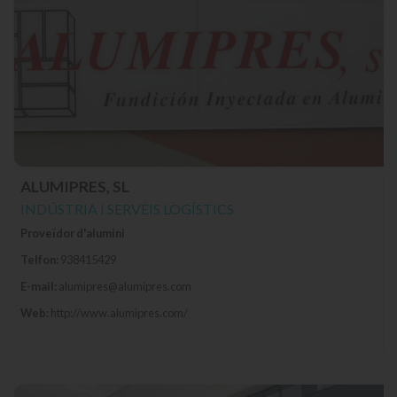
ALUMIPRES, SL
INDÚSTRIA I SERVEIS LOGÍSTICS
Proveïdor d'alumini
Telfon:
938415429
E-mail:
alumipres@alumipres.com
Web:
http://www.alumipres.com/