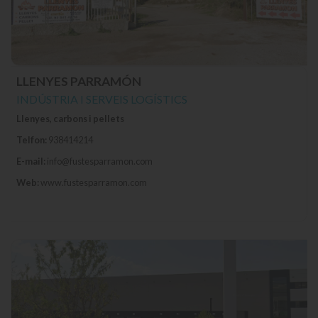
LLENYES PARRAMÓN
INDÚSTRIA I SERVEIS LOGÍSTICS
Llenyes, carbons i pellets
Telfon:
938414214
E-mail:
info@fustesparramon.com
Web:
www.fustesparramon.com