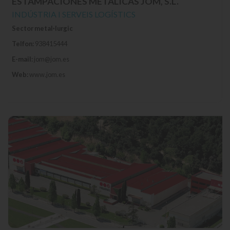
ESTAMPACIONES METÁLICAS JOM, S.L.
INDÚSTRIA I SERVEIS LOGÍSTICS
Sector metal·lurgic
Telfon:
938415444
E-mail:
jom@jom.es
Web:
www.jom.es