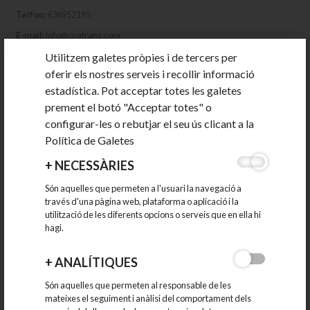
Telfon:
636952195
E-mail:
info@cuatrans.com
Web:
www.cuatrans.com/
Utilitzem galetes pròpies i de tercers per
oferir els nostres serveis i recollir informació
estadística. Pot acceptar totes les galetes
prement el botó "Acceptar totes" o
configurar-les o rebutjar el seu ús clicant a la
Política de Galetes
+
NECESSÀRIES
Són aquelles que permeten a l'usuari la navegació a
través d'una pàgina web, plataforma o aplicació i la
utilització de les diferents opcions o serveis que en ella hi
hagi.
+
ANALÍTIQUES
DISTRICENTER
Són aquelles que permeten al responsable de les
INDÚSTRIA I SERVEIS LOGÍSTICS
mateixes el seguiment i anàlisi del comportament dels