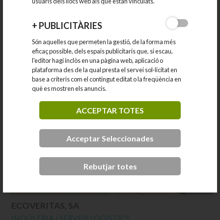
usuaris dels llocs web als que estan vinculats.
Serveis logístics
Telfon:
932643940
+
PUBLICITÀRIES
E-mail:
districenter@districenter.es
Són aquelles que permeten la gestió, de la forma més
Web:
www.districenter.es/
eficaç possible, dels espais publicitaris que, si escau,
l'editor hagi inclòs en una pàgina web, aplicació o
plataforma des de la qual presta el servei sol·licitat en
base a criteris com el contingut editat o la freqüència en
què es mostren els anuncis.
ACCEPTAR TOTES
Acceptar Seleccionades
Rebutjar totes
ECOVERITAS, SA
INDÚSTRIA I SERVEIS LOGÍSTICS