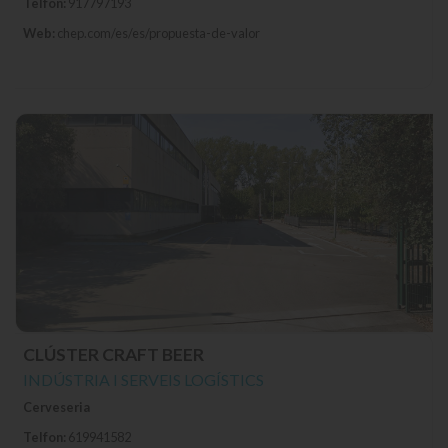
Telfon:
917797193
Web:
chep.com/es/es/propuesta-de-valor
CLÚSTER CRAFT BEER
INDÚSTRIA I SERVEIS LOGÍSTICS
Cerveseria
Telfon:
619941582