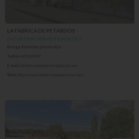
LA FÁBRICA DE PETARDOS
INDÚSTRIA I SERVEIS LOGÍSTICS
Botiga d'articles pirotècnics
Telfon:
609169499
E-mail:
lafabricadepetardos@gmail.com
Web:
http://www.lafabricadepetardos.com/