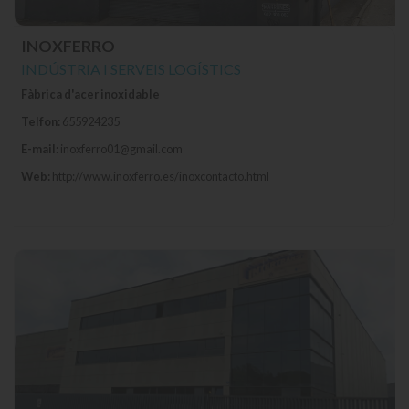
INOXFERRO
INDÚSTRIA I SERVEIS LOGÍSTICS
Fàbrica d'acer inoxidable
Telfon:
655924235
E-mail:
inoxferro01@gmail.com
Web:
http://www.inoxferro.es/inoxcontacto.html