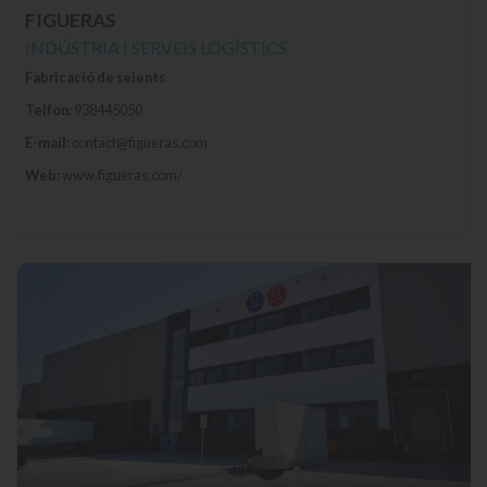
FIGUERAS
INDÚSTRIA I SERVEIS LOGÍSTICS
Fabricació de seients
Telfon:
938445050
E-mail:
contact@figueras.com
Web:
www.figueras.com/