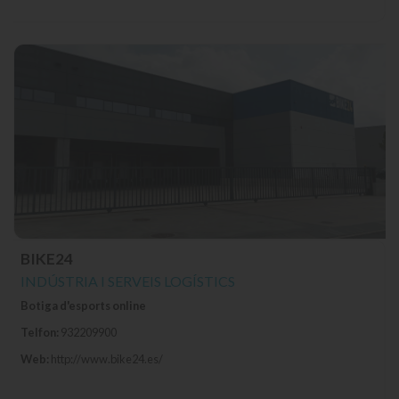
BIKE24
INDÚSTRIA I SERVEIS LOGÍSTICS
Botiga d'esports online
Telfon:
932209900
Web:
http://www.bike24.es/