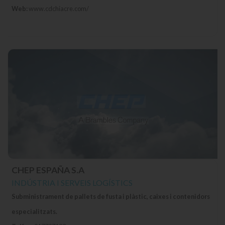
Web:
www.cdchiacre.com/
CHEP ESPAÑA S.A
INDÚSTRIA I SERVEIS LOGÍSTICS
Subministrament de pallets de fusta i plàstic, caixes i contenidors
especialitzats.