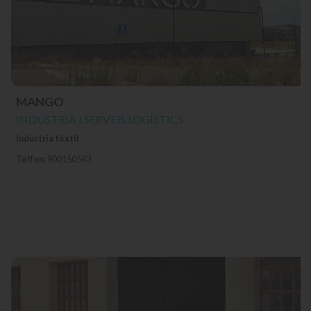
MANGO
INDÚSTRIA I SERVEIS LOGÍSTICS
Indústria tèxtil
Telfon:
900150543