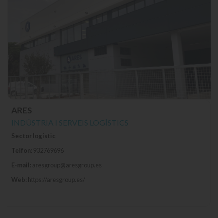
ARES
INDÚSTRIA I SERVEIS LOGÍSTICS
Sector logístic
Telfon:
932769696
E-mail:
aresgroup@aresgroup.es
Web:
https://aresgroup.es/