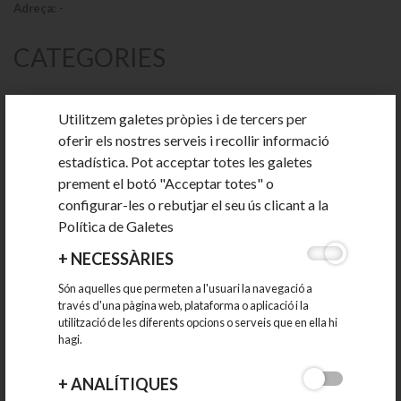
Adreça:
-
CATEGORIES
PRODUCTORS LOCALS
Utilitzem galetes pròpies i de tercers per
oferir els nostres serveis i recollir informació
ESTABLIMENTS COMERCIALS
estadística. Pot acceptar totes les galetes
prement el botó "Acceptar totes" o
RESTAURACIÓ
configurar-les o rebutjar el seu ús clicant a la
Política de Galetes
ALLOTJAMENTS
+
NECESSÀRIES
INDÚSTRIA I SERVEIS LOGÍSTICS
Són aquelles que permeten a l'usuari la navegació a
través d'una pàgina web, plataforma o aplicació i la
utilització de les diferents opcions o serveis que en ella hi
ALTRES SERVEIS
hagi.
Animals
+
ANALÍTIQUES
Arts gràfiques