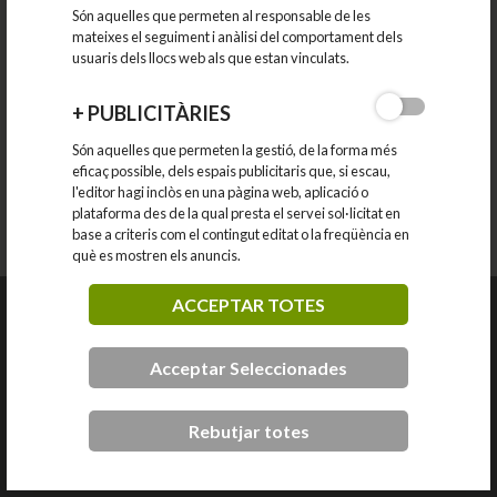
Assegurances i assessories
Són aquelles que permeten al responsable de les
Automoció
mateixes el seguiment i anàlisi del comportament dels
Centres mèdics, terapèutics i assistencials
usuaris dels llocs web als que estan vinculats.
Entitats financeres
Estacions de Servei
Formació i acadèmies
+
PUBLICITÀRIES
Immobiliàries
Jardineria
Són aquelles que permeten la gestió, de la forma més
Perruqueria i estètica
eficaç possible, dels espais publicitaris que, si escau,
Serveis diversos
l'editor hagi inclòs en una pàgina web, aplicació o
Serveis professionals i de la construcció
plataforma des de la qual presta el servei sol·licitat en
base a criteris com el contingut editat o la freqüència en
què es mostren els anuncis.
ACCEPTAR TOTES
Carrer d'Anselm Clav, 73
08186 Lli d'Amunt
Acceptar Seleccionades
93 841 52 25
llac@llicamunt.cat
Rebutjar totes
Què és Llac
Notícies