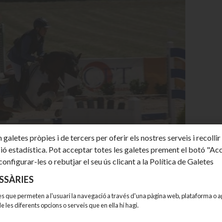
 galetes pròpies i de tercers per oferir els nostres serveis i recollir
ió estadística. Pot acceptar totes les galetes prement el botó "Ac
configurar-les o rebutjar el seu ús clicant a la Política de Galetes
SSÀRIES
s que permeten a l'usuari la navegació a través d'una pàgina web, plataforma o apl
 de les diferents opcions o serveis que en ella hi hagi.
 FCH i la RFHE