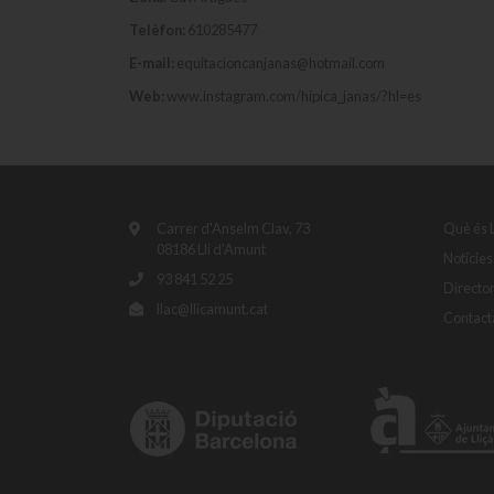
Telèfon:
610285477
E-mail:
equitacioncanjanas@hotmail.com
Web:
www.instagram.com/hipica_janas/?hl=es
Carrer d'Anselm Clav, 73
Què és 
08186 Lli d'Amunt
Notícies
93 841 52 25
Directo
llac@llicamunt.cat
Contact