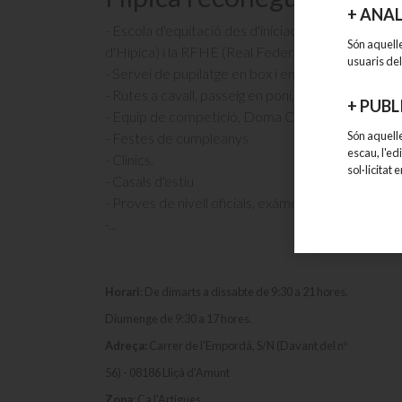
+
ANAL
- Escola d'equitació des d'iniciació fins alta com
Són aquell
d'Hípica) i la RFHE (Real Federación Hípica Espa
usuaris del
- Servei de pupilatge en box i en paddock
- Rutes a cavall, passeig en poni,
+
PUBL
- Equip de competició, Doma Clàssica, Salt d'Obs
Són aquelle
- Festes de cumpleanys
escau, l'ed
- Clinics,
sol·licitat
- Casals d'estiu
- Proves de nivell oficials, exàmens de galops
-...
Horari
: De dimarts a dissabte de 9:30 a 21 hores.
Diumenge de 9:30 a 17 hores.
Adreça:
Carrer de l'Empordá, S/N (Davant del nº
56) - 08186 Lliçà d'Amunt
Zona
: Ca l'Artigues