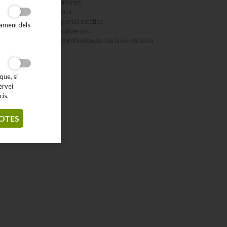
Immobiliàries
Jardineria
Perruqueria i estètica
tament dels
Serveis diversos
Serveis professionals i de la construcció
que, si
ervei
cis.
OTES