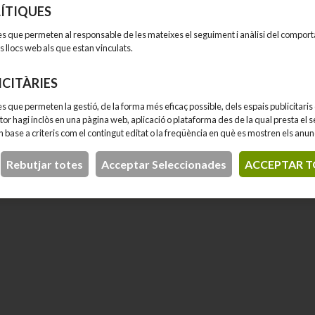
ÍTIQUES
petició amb la certificació de 2 estreps per la FCH (Federació Catala
es que permeten al responsable de les mateixes el seguiment i anàlisi del compor
ñola)
s llocs web als que estan vinculats.
ICITÀRIES
tacles, Complert,
s que permeten la gestió, de la forma més eficaç possible, dels espais publicitaris 
itor hagi inclòs en una pàgina web, aplicació o plataforma des de la qual presta el s
 en base a criteris com el contingut editat o la freqüència en què es mostren els anun
Rebutjar totes
Acceptar Seleccionades
ACCEPTAR T