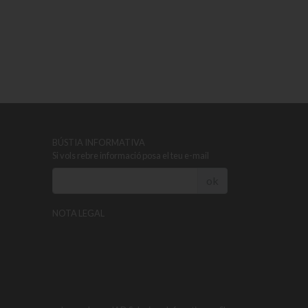
BÚSTIA INFORMATIVA
Si vols rebre informació posa el teu e-mail
ok
NOTA LEGAL