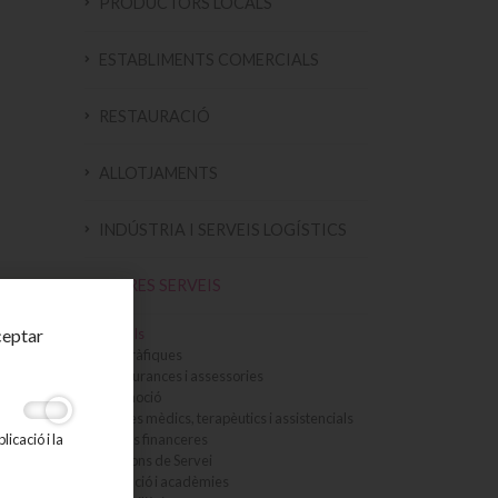
PRODUCTORS LOCALS
ESTABLIMENTS COMERCIALS
RESTAURACIÓ
ALLOTJAMENTS
INDÚSTRIA I SERVEIS LOGÍSTICS
ALTRES SERVEIS
Animals
ceptar
Arts gràfiques
Assegurances i assessories
Automoció
Centres mèdics, terapèutics i assistencials
Entitats financeres
icació i la
Estacions de Servei
Formació i acadèmies