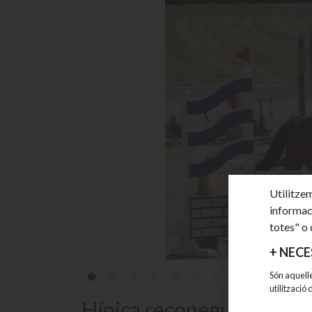
Utilitzem
informac
totes" o 
+
NECE
Són aquelle
utilització
Hípica reconeguda per la