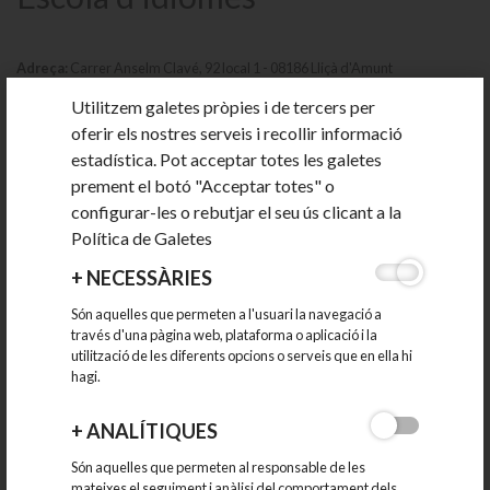
Adreça:
Carrer Anselm Clavé, 92 local 1 - 08186 Lliçà d'Amunt
Zona
: Centre
Utilitzem galetes pròpies i de tercers per
oferir els nostres serveis i recollir informació
Telèfon:
938416556
estadística. Pot acceptar totes les galetes
E-mail:
escoladangles@infonegocio.com
prement el botó "Acceptar totes" o
Web:
http://www.escoladangles.com/
configurar-les o rebutjar el seu ús clicant a la
Política de Galetes
+
NECESSÀRIES
Són aquelles que permeten a l'usuari la navegació a
través d'una pàgina web, plataforma o aplicació i la
utilització de les diferents opcions o serveis que en ella hi
hagi.
+
ANALÍTIQUES
Són aquelles que permeten al responsable de les
CATEGORIES
mateixes el seguiment i anàlisi del comportament dels