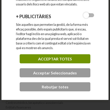
usuaris dels llocs web als que estan vinculats.
PRODUCTORS LOCALS
+
PUBLICITÀRIES
ESTABLIMENTS COMERCIALS
Són aquelles que permeten la gestió, de la forma més
eficaç possible, dels espais publicitaris que, si escau,
l'editor hagi inclòs en una pàgina web, aplicació o
RESTAURACIÓ
plataforma des de la qual presta el servei sol·licitat en
base a criteris com el contingut editat o la freqüència en
què es mostren els anuncis.
ALLOTJAMENTS
ACCEPTAR TOTES
INDÚSTRIA I SERVEIS LOGÍSTICS
Acceptar Seleccionades
ALTRES SERVEIS
Animals
Rebutjar totes
Arts gràfiques
Assegurances i assessories
Automoció
Centres mèdics, terapèutics i assistencials
Entitats financeres