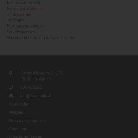
Estacions de Servei
Formació i acadèmies
Immobiliàries
Jardineria
Perruqueria i estètica
Serveis diversos
Serveis professionals i de la construcció
Carrer d'Anselm Clav, 73
08186 Lli d'Amunt
93 841 52 25
llac@llicamunt.cat
Què és Llac
Notícies
Directori d'empreses
Contactar
Ofertes de Treball