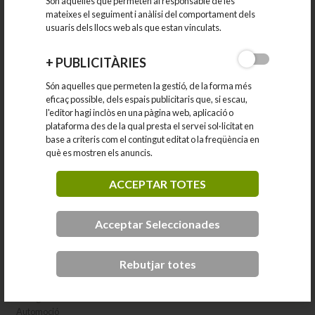
Són aquelles que permeten al responsable de les
mateixes el seguiment i anàlisi del comportament dels
CATEGORIES
usuaris dels llocs web als que estan vinculats.
+
PUBLICITÀRIES
PRODUCTORS LOCALS
Són aquelles que permeten la gestió, de la forma més
ESTABLIMENTS COMERCIALS
eficaç possible, dels espais publicitaris que, si escau,
l'editor hagi inclòs en una pàgina web, aplicació o
plataforma des de la qual presta el servei sol·licitat en
RESTAURACIÓ
base a criteris com el contingut editat o la freqüència en
què es mostren els anuncis.
ALLOTJAMENTS
ACCEPTAR TOTES
INDÚSTRIA I SERVEIS LOGÍSTICS
Acceptar Seleccionades
ALTRES SERVEIS
Rebutjar totes
Animals
Arts gràfiques
Assegurances i assessories
Automoció