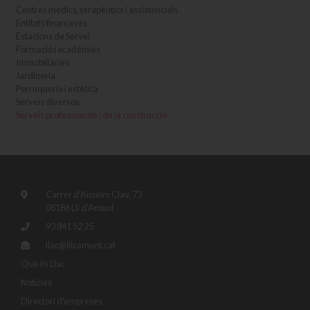
Centres mèdics, terapèutics i assistencials
Entitats financeres
Estacions de Servei
Formació i acadèmies
Immobiliàries
Jardineria
Perruqueria i estètica
Serveis diversos
Serveis professionals i de la construcció
Carrer d'Anselm Clav, 73
08186 Lli d'Amunt
93 841 52 25
llac@llicamunt.cat
Què és Llac
Notícies
Directori d'empreses