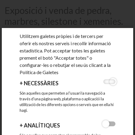
Exposició i venda de pedra,
marbres, silestone i xemenies.
Utilitzem galetes pròpies i de tercers per
Adreça:
Carretera BV-1435, nº13-15 - 08186 Lliçà d'Amunt
oferir els nostres serveis i recollir informació
Zona
: El Pinar
estadística. Pot acceptar totes les galetes
prement el botó "Acceptar totes" o
Telèfon:
938414953
configurar-les o rebutjar el seu ús clicant a la
E-mail:
manoli@garridoroc.com
Política de Galetes
+
NECESSÀRIES
Són aquelles que permeten a l'usuari la navegació a
través d'una pàgina web, plataforma o aplicació i la
utilització de les diferents opcions o serveis que en ella hi
hagi.
+
ANALÍTIQUES