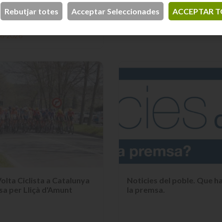
o expandeix la divisió
Rebutjar totes
Acceptar Seleccionades
ACCEPTAR T
ticles de la llar amb una
tura a Granada La marca...
06-2026
olta Ciclista a Catalunya
Noticies del poble. Que ha
sa per Lliçà d'Amunt
la premsa.