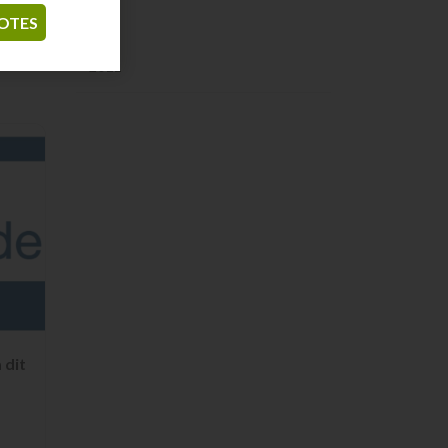
febrer
OTES
gener
2011
 dit