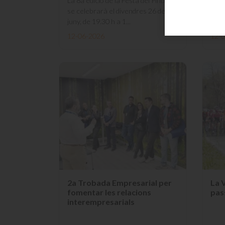
La 8a edició de la Festa del Pintxo
Mang
se celebrarà el divendres 26 de
d’ar
juny, de 19.30 h a 1...
ober
12-06-2026
12-
2a Trobada Empresarial per
La V
fomentar les relacions
pas
interempresarials