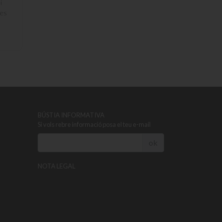
i
res
BÚSTIA INFORMATIVA
Si vols rebre informació posa el teu e-mail
ok
NOTA LEGAL