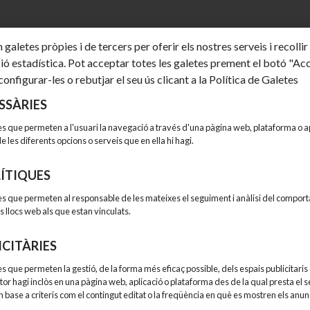
 galetes pròpies i de tercers per oferir els nostres serveis i recollir
ió estadística. Pot acceptar totes les galetes prement el botó "Ac
configurar-les o rebutjar el seu ús clicant a la Política de Galetes
Pla de senyalització dels
SSÀRIES
Polígons d'Activitat
Econòmica
s que permeten a l'usuari la navegació a través d'una pàgina web, plataforma o apl
 de les diferents opcions o serveis que en ella hi hagi.
El Consell Comarcal ha presen
ÍTIQUES
el Pla de senyalització dels Pol
d’Activitat...
es que permeten al responsable de les mateixes el seguiment i anàlisi del compor
12-06-2026
s llocs web als que estan vinculats.
ICITÀRIES
icies del poble. Que ha dit
premsa.
s que permeten la gestió, de la forma més eficaç possible, dels espais publicitaris 
itor hagi inclòs en una pàgina web, aplicació o plataforma des de la qual presta el s
 en base a criteris com el contingut editat o la freqüència en què es mostren els anun