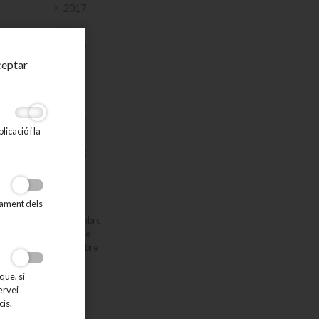
2017
2016
ceptar
2015
2014
icació i la
2013
tat
ígons
2012
tament dels
desembre
octubre
setembre
agost
juliol
que, si
juny
ervei
maig
cis.
març