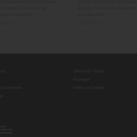
a etapa de la 105a edició de la
Veritas fa rècord de facturació 
a Ciclista a Catalunya va
invertirà sis milions en obertu
r pel municipi de...
La cadena de...
06-2026
12-06-2026
Llac
Ofertes de Treball
Avis legal
ri d'empreses
Política de Galetes
ar