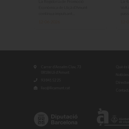
La Regidoria de Promoció
La 4
Econòmica de Lliçà d’Amunt
Volt
continua impulsant...
passa
12-06-2026
12-
Carrer d'Anselm Clav, 73
Què és 
08186 Lli d'Amunt
Notícies
93 841 52 25
Directo
llac@llicamunt.cat
Contact