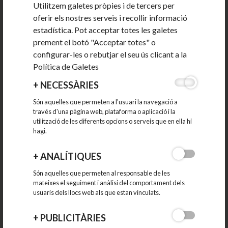
Utilitzem galetes pròpies i de tercers per
oferir els nostres serveis i recollir informació
estadística. Pot acceptar totes les galetes
prement el botó "Acceptar totes" o
configurar-les o rebutjar el seu ús clicant a la
Política de Galetes
2a Trobada Empresarial per fomentar les relacions
interempresarials
+
NECESSÀRIES
Són aquelles que permeten a l'usuari la navegació a
través d'una pàgina web, plataforma o aplicació i la
La Regidoria de Promoció Econòmica de Lliçà d’Amunt
utilització de les diferents opcions o serveis que en ella hi
continua impulsant...
hagi.
12-06-2026
+
ANALÍTIQUES
Són aquelles que permeten al responsable de les
mateixes el seguiment i anàlisi del comportament dels
usuaris dels llocs web als que estan vinculats.
+
PUBLICITÀRIES