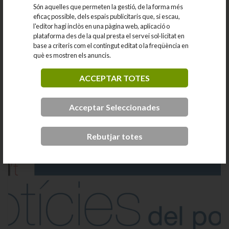
Són aquelles que permeten la gestió, de la forma més
eficaç possible, dels espais publicitaris que, si escau,
l'editor hagi inclòs en una pàgina web, aplicació o
plataforma des de la qual presta el servei sol·licitat en
base a criteris com el contingut editat o la freqüència en
què es mostren els anuncis.
La Volta Ciclista a Catalunya passa per Lliçà
d'Amunt
ACCEPTAR TOTES
La 4a etapa de la 105a edició de la Volta Ciclista a Catalunya
Acceptar Seleccionades
va passar pel municipi de...
12-06-2026
Rebutjar totes