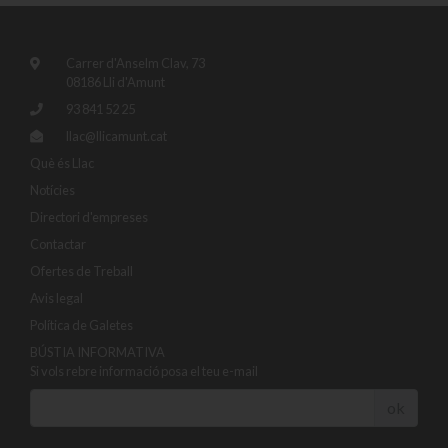
Carrer d'Anselm Clav, 73
08186 Lli d'Amunt
93 841 52 25
llac@llicamunt.cat
Què és Llac
Notícies
Directori d'empreses
Contactar
Ofertes de Treball
Avis legal
Política de Galetes
BÚSTIA INFORMATIVA
Si vols rebre informació posa el teu e-mail
ok