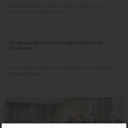
Mango expandeix la divisió d’articles de la llar amb una
obertura a Granada La marca...
12-06-2026
Pla de senyalització dels Polígons d'Activitat
Econòmica
El Consell Comarcal ha presentat el Pla de senyalització dels
Polígons d’Activitat...
12-06-2026