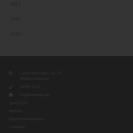
2013
2012
2011
Carrer d'Anselm Clav, 73
08186 Lli d'Amunt
93 841 52 25
llac@llicamunt.cat
Què és Llac
Notícies
Directori d'empreses
Contactar