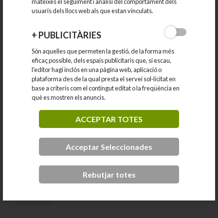
mateixes el seguiment i anàlisi del comportament dels
usuaris dels llocs web als que estan vinculats.
+
PUBLICITÀRIES
Són aquelles que permeten la gestió, de la forma més
eficaç possible, dels espais publicitaris que, si escau,
l'editor hagi inclòs en una pàgina web, aplicació o
plataforma des de la qual presta el servei sol·licitat en
base a criteris com el contingut editat o la freqüència en
què es mostren els anuncis.
ACCEPTAR TOTES
2a Trobada Empresarial per fomentar les relacions
interempresarials
Acceptar Seleccionades
Rebutjar totes
La Regidoria de Promoció Econòmica de Lliçà d’Amunt
continua impulsant...
12-06-2026