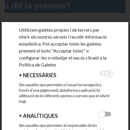
Noticies del poble. Que ha dit la premsa.
Utilitzem galetes pròpies i de tercers per
oferir els nostres serveis i recollir informació
estadística. Pot acceptar totes les galetes
Mango expandeix la divisió d’articles de la llar amb una
prement el botó "Acceptar totes" o
obertura a Granada La marca...
configurar-les o rebutjar el seu ús clicant a la
12-06-2026
Política de Galetes
+
NECESSÀRIES
Són aquelles que permeten a l'usuari la navegació a
Pla de senyalització dels Polígons d'Activitat
través d'una pàgina web, plataforma o aplicació i la
Econòmica
utilització de les diferents opcions o serveis que en ella hi
hagi.
El Consell Comarcal ha presentat el Pla de senyalització dels
+
ANALÍTIQUES
Polígons d’Activitat...
Són aquelles que permeten al responsable de les
12-06-2026