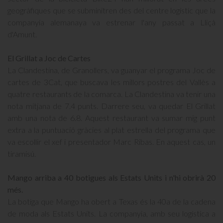
geogràfiques que se subminitren des del centre logístic que la
companyia alemanaya va estrenar l'any passat a Lliçà
d'Amunt.
El Grillat a Joc de Cartes
La Clandestina, de Granollers, va guanyar el programa Joc de
cartes de 3Cat, que buscava les millors postres del Vallès a
quatre restaurants de la comarca. La Clandestina va tenir una
nota mitjana de 7.4 punts. Darrere seu, va quedar El Grillat
amb una nota de 6.8. Aquest restaurant va sumar mig punt
extra a la puntuació gràcies al plat estrella del programa que
va escollir el xef i presentador Marc Ribas. En aquest cas, un
tiramisú.
Mango arriba a 40 botigues als Estats Units i n'hi obrirà 20
més.
La botiga que Mango ha obert a Texas és la 40a de la cadena
de moda als Estats Units. La companyia, amb seu logística a