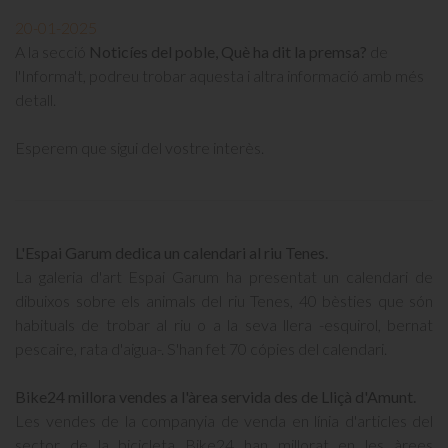
20-01-2025
A la secció
Noticíes del poble, Què ha dit la premsa?
de
l'Informa't, podreu trobar aquesta i altra informació amb més
detall.
Esperem que sigui del vostre interès.
L'Espai Garum dedica un calendari al riu Tenes.
La galeria d'art Espai Garum ha presentat un calendari de
dibuixos sobre els animals del riu Tenes, 40 bèsties que són
habituals de trobar al riu o a la seva llera -esquirol, bernat
pescaire, rata d'aigua-. S'han fet 70 cópies del calendari.
Bike24 millora vendes a l'àrea servida des de Lliçà d'Amunt.
Les vendes de la companyia de venda en línia d'articles del
sector de la bicicleta Bike24 han millorat en les àrees