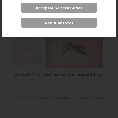
Acceptar Seleccionades
Rebutjar totes
Informa't. Publicació mensual municipal. Maig
Accés a Informa't del mes de maig. Publicació municipal
mensual
03-05-2012