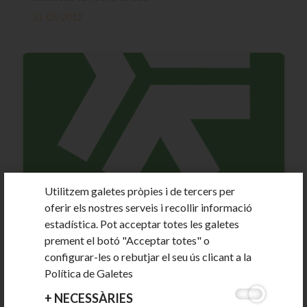
31-05-2012
Utilitzem galetes pròpies i de tercers per
oferir els nostres serveis i recollir informació
MÉS DE DOS ANYS D'OMIC
estadística. Pot acceptar totes les galetes
prement el botó "Acceptar totes" o
configurar-les o rebutjar el seu ús clicant a la
Política de Galetes
El proper mes de juny farà dos anys i mig de l'entrada en
funcionament de la Oficina Municipal...
+
NECESSÀRIES