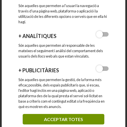
15-05-2012
Són aquelles que permeten a l'usuari la navegació a
través d'una pàgina web, plataforma o aplicació i la
utilització de les diferents opcions o serveis que en ella hi
hagi.
+
ANALÍTIQUES
Són aquelles que permeten al responsable de les
mateixes el seguiment i anàlisi del comportament dels
usuaris dels llocs web als que estan vinculats.
+
PUBLICITÀRIES
Són aquelles que permeten la gestió, de la forma més
CAMPANYES DE VISTES TÈCNIQUES ALS
eficaç possible, dels espais publicitaris que, si escau,
ESTABLIMENTS D'ALIMENTACIÓ
l'editor hagi inclòs en una pàgina web, aplicació o
plataforma des de la qual presta el servei sol·licitat en
base a criteris com el contingut editat o la freqüència en
què es mostren els anuncis.
El mes de maig s'iniciarà un programa de visites als
establiments d'alimentació del...
ACCEPTAR TOTES
15-05-2012