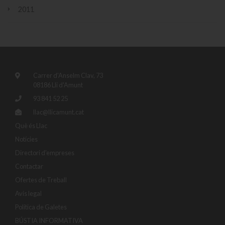
2011
Carrer d'Anselm Clav, 73
08186 Lli d'Amunt
93 841 52 25
llac@llicamunt.cat
Què és Llac
Notícies
Directori d'empreses
Contactar
Ofertes de Treball
Avis legal
Política de Galetes
BÚSTIA INFORMATIVA