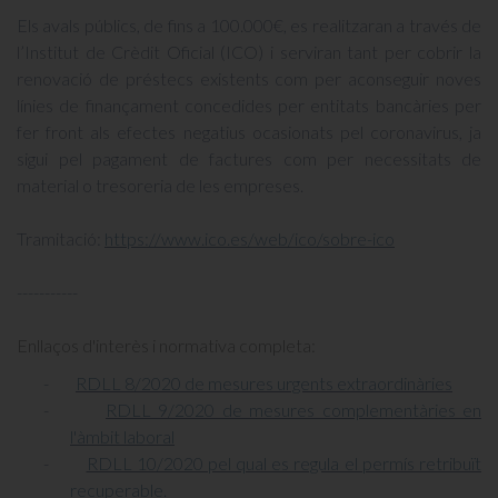
Els avals públics, de fins a 100.000€, es realitzaran a través de
l’Institut de Crèdit Oficial (ICO) i serviran tant per cobrir la
renovació de préstecs existents com per aconseguir noves
línies de finançament concedides per entitats bancàries per
fer front als efectes negatius ocasionats pel coronavirus, ja
sigui pel pagament de factures com per necessitats de
material o tresoreria de les empreses.
Tramitació:
https://www.ico.es/web/ico/sobre-ico
-----------
Enllaços d'interès i normativa completa:
-
RDLL 8/2020 de mesures urgents extraordinàries
-
RDLL 9/2020 de mesures complementàries en
l'àmbit laboral
-
RDLL 10/2020 pel qual es regula el permís retribuït
recuperable.