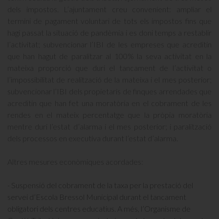
dels impostos. L’ajuntament creu convenient: ampliar el
termini de pagament voluntari de tots els impostos fins que
hagi passat la situació de pandèmia i es doni temps a restablir
l’activitat; subvencionar l’IBI de les empreses que acreditin
que han hagut de paralitzar al 100% la seva activitat en la
mateixa proporció que duri el tancament de l’activitat o
l’impossibilitat de realització de la mateixa i el mes posterior;
subvencionar l’IBI dels propietaris de finques arrendades que
acreditin que han fet una moratòria en el cobrament de les
rendes en el mateix percentatge que la pròpia moratòria
mentre duri l’estat d’alarma i el mes posterior; i paralització
dels processos en executiva durant l’estat d’alarma.
Altres mesures econòmiques acordades:
- Suspensió del cobrament de la taxa per la prestació del
servei d’Escola Bressol Municipal durant el tancament
obligatori dels centres educatius. A més, l’Organisme de