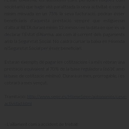
societaris) que hagin vist paralitzada la seva activitat o com a
mínim minvada en un 75% la seva facturació, podran ésser
beneficiaris d’aquesta prestació sempre que estiguessin
d’alta al RETA durant mínim 12 mesos i en la data en què es va
declarar l’Estat d’Alarma, així com al corrent dels pagaments
amb la Seguretat Social. No caldrà cursar la baixa en Hisenda
ni Seguretat Social per ésser beneficiari.
Estaran exempts de pagar les cotitzacions i a més rebran una
prestació equivalent al 70% de la base reguladora (661€ amb
la base de cotització mínima). Durarà un mes, prorrogable, i es
cobrarà a mes vençut.
Tramitació:
http://www.sepe.es/HomeSepe/autonomos/cese-
actividad.html
- L’aïllament com a accident de treball: