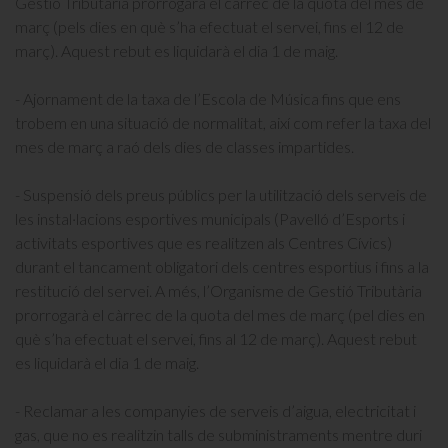
Gestió Tributària prorrogarà el càrrec de la quota del mes de
març (pels dies en què s’ha efectuat el servei, fins el 12 de
març). Aquest rebut es liquidarà el dia 1 de maig.
- Ajornament de la taxa de l’Escola de Música fins que ens
trobem en una situació de normalitat, així com refer la taxa del
mes de març a raó dels dies de classes impartides.
-
Suspensió dels preus públics per la utilització dels serveis de
les instal·lacions esportives municipals (Pavelló d’Esports i
activitats esportives que es realitzen als Centres Cívics)
durant el tancament obligatori dels centres esportius i fins a la
restitució del servei. A més, l’Organisme de Gestió Tributària
prorrogarà el càrrec de la quota del mes de març (pel dies en
què s’ha efectuat el servei, fins al 12 de març). Aquest rebut
es liquidarà el dia 1 de maig.
- Reclamar a les companyies de serveis d’aigua, electricitat i
gas, que no es realitzin talls de subministraments mentre duri