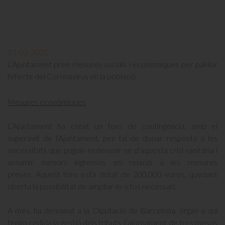
31-03-2020
L'Ajuntament pren mesures socials i econòmiques per pal·liar
l'efecte del Coronavirus en la població
Mesures econòmiques
L’Ajuntament ha creat un fons de contingència, amb el
superàvit de l'Ajuntament, per tal de donar resposta a les
necessitats que puguin esdevenir-se d'aquesta crisi sanitària i
assumir menors ingressos en relació a les mesures
preses. Aquest fons està dotat de 200.000 euros, quedant
oberta la possibilitat de ampliar-lo si fos necessari.
A més, ha demanat a la Diputació de Barcelona, òrgan a qui
tenim cedida la gestió dels tributs, l’ajornament de tres mesos