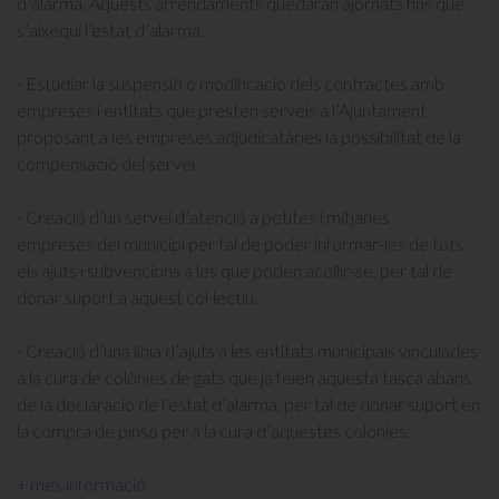
d’alarma. Aquests arrendaments quedaran ajornats fins que
s’aixequi l’estat d’alarma.
- Estudiar la suspensió o modificació dels contractes amb
empreses i entitats que presten serveis a l’Ajuntament
proposant a les empreses adjudicatàries la possibilitat de la
compensació del servei.
- Creació d’un servei d’atenció a petites i mitjanes
empreses del municipi per tal de poder informar-les de tots
els ajuts i subvencions a les que poden acollir-se, per tal de
donar suport a aquest col·lectiu.
- Creació d’una línia d’ajuts a les entitats municipals vinculades
a la cura de colònies de gats que ja feien aquesta tasca abans
de la declaració de l’estat d’alarma, per tal de donar suport en
la compra de pinso per a la cura d’aquestes colònies.
+ més informació