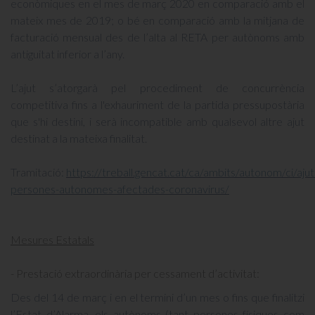
econòmiques en el mes de març 2020 en comparació amb el
mateix mes de 2019; o bé en comparació amb la mitjana de
facturació mensual des de l’alta al RETA per autònoms amb
antiguitat inferior a l’any.
L’ajut s’atorgarà pel procediment de concurrència
competitiva fins a l'exhauriment de la partida pressupostària
que s'hi destini, i serà incompatible amb qualsevol altre ajut
destinat a la mateixa finalitat.
Tramitació:
https://treball.gencat.cat/ca/ambits/autonom/ci/ajut
persones-autonomes-afectades-coronavirus/
Mesures Estatals
- Prestació extraordinària per cessament d’activitat:
Des del 14 de març i en el termini d’un mes o fins que finalitzi
l’Estat d’Alarma, els autònoms (tant persones físiques com