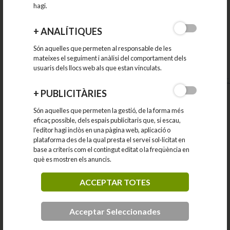
un volum d’operacions superior a 6.010.121,04€ en l’any
hagi.
2019.
+
ANALÍTIQUES
El termini d’ajornament serà de 6 mesos i no es meritaran
Són aquelles que permeten al responsable de les
interessos durant els 3 primers mesos d’aplaçament.
mateixes el seguiment i anàlisi del comportament dels
usuaris dels llocs web als que estan vinculats.
Tramitació:
https://www.agenciatributaria.es/AEAT.internet/I
NOTA: Tot i que es presenta pels procediments habituals,
+
PUBLICITÀRIES
caldrà marcar la casella “sol·licitud acollida al Reial Decret Llei
Són aquelles que permeten la gestió, de la forma més
7/2020 de 12 de març pel que s’adopten mesures urgents per
eficaç possible, dels espais publicitaris que, si escau,
respondre a l’impacte econòmica del Covid-19” a l’hora de
l'editor hagi inclòs en una pàgina web, aplicació o
plataforma des de la qual presta el servei sol·licitat en
presentar la sol·licitud.
base a criteris com el contingut editat o la freqüència en
què es mostren els anuncis.
- Flexibilització dels Expedients de regulació temporal
ACCEPTAR TOTES
d’Ocupació (ERTO):
Els terminis per als ERTOs s’agilitzaran i s’hauran de resoldre
Acceptar Seleccionades
en, com a màxim set dies. Les empreses que vulguin aplicar-lo