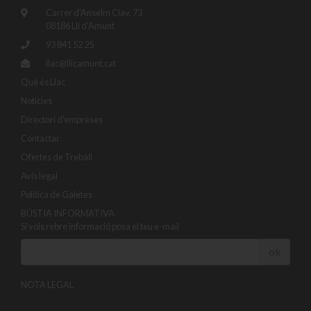
Carrer d'Anselm Clav, 73
08186 Lli d'Amunt
93 841 52 25
llac@llicamunt.cat
Què és Llac
Notícies
Directori d'empreses
Contactar
Ofertes de Treball
Avis legal
Política de Galetes
BÚSTIA INFORMATIVA
Si vols rebre informació posa el teu e-mail
ok
NOTA LEGAL