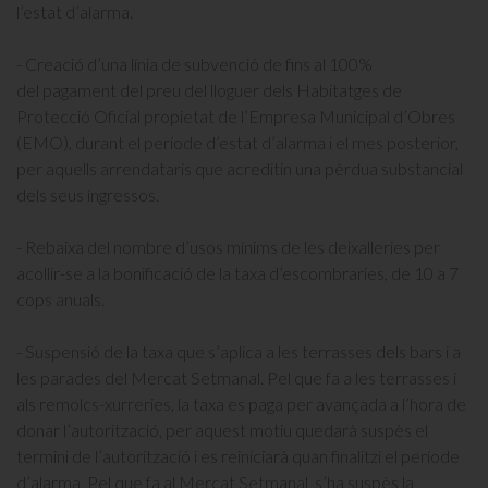
l’estat d’alarma.
- Creació d’una línia de subvenció de fins al 100%
del pagament del preu del lloguer dels Habitatges de
Protecció Oficial propietat de l’Empresa Municipal d’Obres
(EMO), durant el període d’estat d’alarma i el mes posterior,
per aquells arrendataris que acreditin una pèrdua substancial
dels seus ingressos.
- Rebaixa del nombre d’usos mínims de les deixalleries per
acollir-se a la bonificació de la taxa d’escombraries, de 10 a 7
cops anuals.
- Suspensió de la taxa que s’aplica a les terrasses dels bars i a
les parades del Mercat Setmanal. Pel que fa a les terrasses i
als remolcs-xurreries, la taxa es paga per avançada a l’hora de
donar l’autorització, per aquest motiu quedarà suspès el
termini de l’autorització i es reiniciarà quan finalitzi el període
d’alarma. Pel que fa al Mercat Setmanal, s’ha suspès la