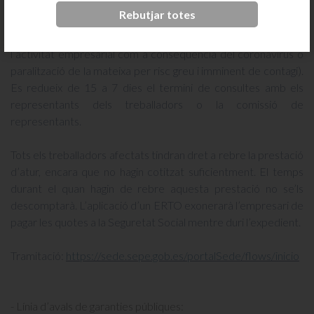
durant la crisi del coronavirus hauran de presentar un informe
Rebutjar totes
en què especifiquin les mesures que hagin perjudicat la seva
activitat (alt grau d’absentisme que impedeixi la continuïtat de
l’activitat empresarial com a conseqüència del coronavirus o
paralització de la mateixa per risc greu i imminent de contagi).
Es redueix de 15 a 7 dies el termini de consultes amb els
representants dels treballadors o la comissió de
representants.
Tots els treballadors afectats tindran dret a rebre la prestació
d’atur, encara que no hagin cotitzat suficientment. El temps
durant el quan hagin de rebre aquesta prestació no se’ls
descomptarà. L’aplicació d’un ERTO exonerarà l’empresari de
pagar les quotes a la Seguretat Social mentre duri l’expedient.
Tramitació:
https://sede.sepe.gob.es/portalSede/flows/inicio
- Línia d’avals de garanties públiques: